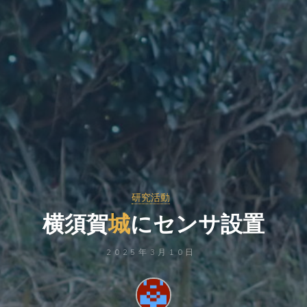
研究活動
横
須
賀
城
に
セ
ン
サ
設
置
2025年3月10日