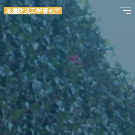
コ
地盤防災工学研究室
ン
テ
ン
ツ
へ
ス
キ
ッ
プ